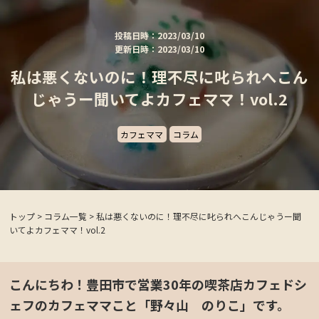
投稿日時：2023/03/10
更新日時：2023/03/10
私は悪くないのに！理不尽に叱られへこん
じゃうー聞いてよカフェママ！vol.2
カフェママ
コラム
トップ
>
コラム一覧
>
私は悪くないのに！理不尽に叱られへこんじゃうー聞
いてよカフェママ！vol.2
こんにちわ！豊田市で営業30年の喫茶店カフェドシ
ェフのカフェママこと「野々山 のりこ」です。