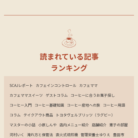
読まれている記事
ランキング
SCAJレポート
カフェインコントロール
カフェママ
カフェママスイーツ
ゲストコラム
コーヒーに合うお菓子探し
コーヒー入門
コーヒー基礎知識
コーヒー産地への旅
コーヒー用語
コラム
テイクアウト商品
トヨタヴェルブリッツ（ラグビー）
マスターの小話
小原しんや
店内メニュー紹介
店舗紹介
憲子の部屋
河村いく
淹れ方と保管法
直火式焙煎機
管理栄養士ゆりえ
豊田市