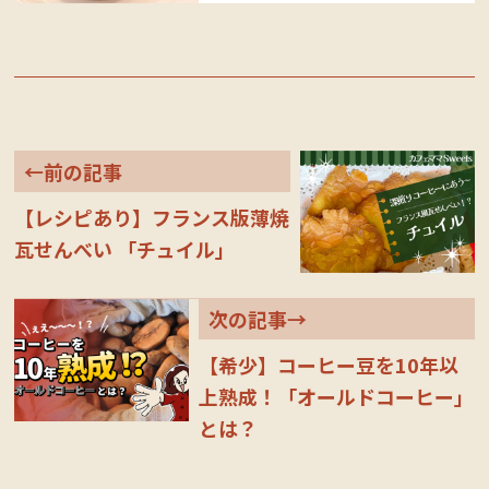
ce
wi
ne
bo
tte
ok
r
←前の記事
【レシピあり】フランス版薄焼
瓦せんべい 「チュイル」
次の記事→
【希少】コーヒー豆を10年以
上熟成！「オールドコーヒー」
とは？