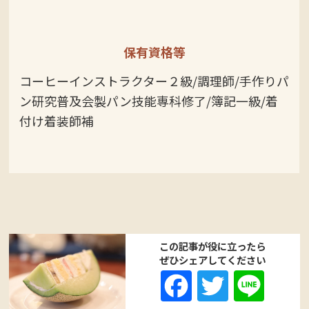
保有資格等
コーヒーインストラクター２級/調理師/手作りパ
ン研究普及会製パン技能専科修了/簿記一級/着
付け着装師補
この記事が役に立ったら
ぜひシェアしてください
Fa
T
Li