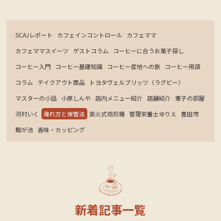
SCAJレポート
カフェインコントロール
カフェママ
カフェママスイーツ
ゲストコラム
コーヒーに合うお菓子探し
コーヒー入門
コーヒー基礎知識
コーヒー産地への旅
コーヒー用語
コラム
テイクアウト商品
トヨタヴェルブリッツ（ラグビー）
定休日カレンダー
マスターの小話
小原しんや
店内メニュー紹介
店舗紹介
憲子の部屋
河村いく
淹れ方と保管法
直火式焙煎機
管理栄養士ゆりえ
豊田市
鞍が池
香味・カッピング
新着記事一覧