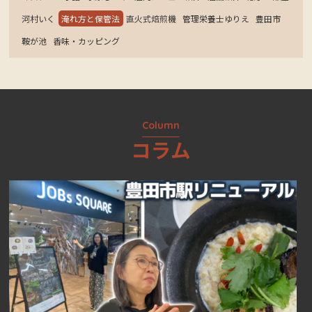
河村いく
淹れ方と保管法
直火式焙煎機
管理栄養士ゆりえ
豊田市
鞍が池
香味・カッピング
Column
コラム