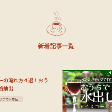
新着記事一覧
ーの淹れ方４選！おう
格抽出
クアウト商品