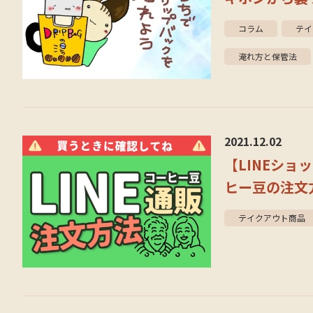
コラム
テイ
淹れ方と保管法
2021.12.02
【LINEショ
ヒー豆の注文
テイクアウト商品