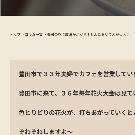
トップ
>
コラム一覧
>
豊田の空に魔法がかかる！とよたおいでん花火大会
豊田市で３３年夫婦でカフェを営業してい
豊田市に来て、３６年毎年花火大会は見て
色とりどりの花火が、打ちあがっていくと
定休日カレ
ぞわぞわしますよ～