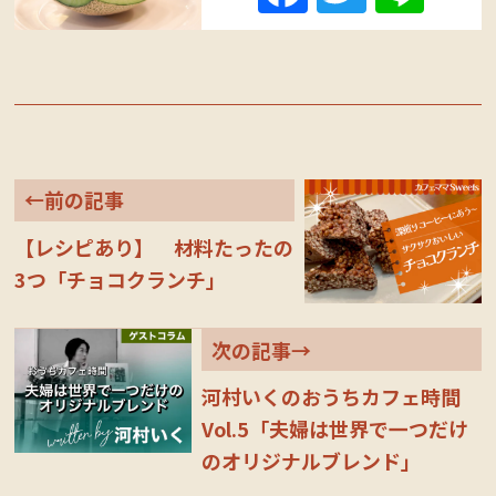
ce
wi
ne
bo
tte
ok
r
←前の記事
【レシピあり】 材料たったの
3つ「チョコクランチ」
次の記事→
河村いくのおうちカフェ時間
Vol.5「夫婦は世界で一つだけ
のオリジナルブレンド」