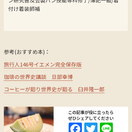
ン研究普及会製パン技能専科修了/簿記一級/着
付け着装師補
参考(おすすめ本)：
旅行人146号イエメン完全保存版
珈琲の世界史講談 旦部幸博
コーヒーが廻り世界史が廻る 臼井隆一郎
この記事が役に立ったら
ぜひシェアしてください
Fa
T
Li