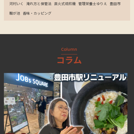
河村いく
淹れ方と保管法
直火式焙煎機
管理栄養士ゆりえ
豊田市
鞍が池
香味・カッピング
Column
コラム