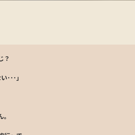
じ？
い･･･」
ンダー
ん。