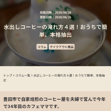
投稿日時：2026/06/26
更新日時：2026/06/26
水出しコーヒーの淹れ方４選！おうちで簡
単、本格抽出
コラム
テイクアウト商品
トップ
>
コラム一覧
>
水出しコーヒーの淹れ方４選！おうちで簡単、本格抽
出
豊田市で自家焙煎のコーヒー屋を夫婦で営んで今年
で34年目のカフェママです。