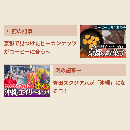
bo
tte
ok
r
←前の記事
京都で見つけたピーカンナッツ
がコーヒーに合う～
次の記事→
豊田スタジアムが「沖縄」にな
る日！