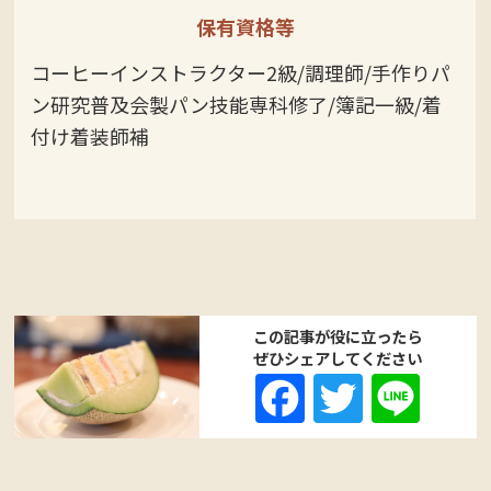
保有資格等
コーヒーインストラクター2級/調理師/手作りパ
ン研究普及会製パン技能専科修了/簿記一級/着
付け着装師補
この記事が役に立ったら
ぜひシェアしてください
Fa
T
Li
ce
wi
ne