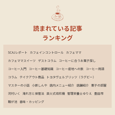
読まれている記事
ランキング
SCAJレポート
カフェインコントロール
カフェママ
カフェママスイーツ
ゲストコラム
コーヒーに合うお菓子探し
コーヒー入門
コーヒー基礎知識
コーヒー産地への旅
コーヒー用語
コラム
テイクアウト商品
トヨタヴェルブリッツ（ラグビー）
マスターの小話
小原しんや
店内メニュー紹介
店舗紹介
憲子の部屋
河村いく
淹れ方と保管法
直火式焙煎機
管理栄養士ゆりえ
豊田市
鞍が池
香味・カッピング