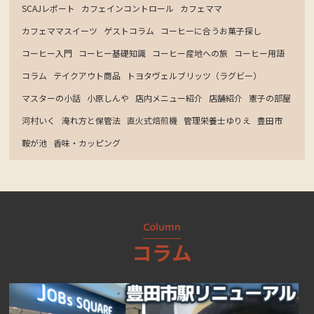
SCAJレポート
カフェインコントロール
カフェママ
カフェママスイーツ
ゲストコラム
コーヒーに合うお菓子探し
コーヒー入門
コーヒー基礎知識
コーヒー産地への旅
コーヒー用語
コラム
テイクアウト商品
トヨタヴェルブリッツ（ラグビー）
マスターの小話
小原しんや
店内メニュー紹介
店舗紹介
憲子の部屋
河村いく
淹れ方と保管法
直火式焙煎機
管理栄養士ゆりえ
豊田市
鞍が池
香味・カッピング
Column
コラム