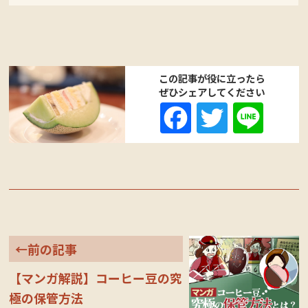
この記事が役に立ったら
ぜひシェアしてください
Fa
T
Li
ce
wi
ne
bo
tte
ok
r
←前の記事
【マンガ解説】コーヒー豆の究
極の保管方法