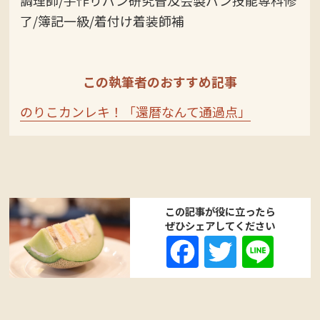
了/簿記一級/着付け着装師補
この執筆者のおすすめ記事
のりこカンレキ！「還暦なんて通過点」
この記事が役に立ったら
ぜひシェアしてください
Fa
T
Li
ce
wi
ne
bo
tte