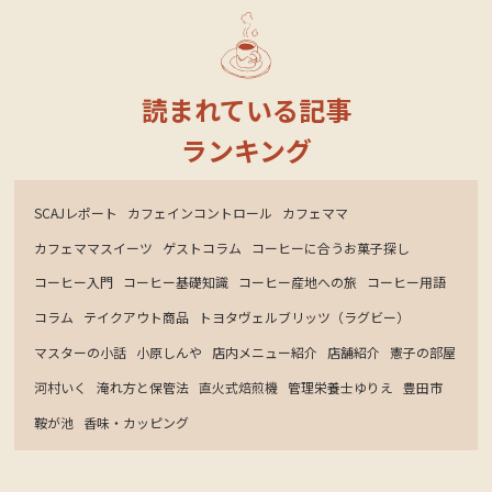
読まれている記事
ランキング
SCAJレポート
カフェインコントロール
カフェママ
カフェママスイーツ
ゲストコラム
コーヒーに合うお菓子探し
コーヒー入門
コーヒー基礎知識
コーヒー産地への旅
コーヒー用語
コラム
テイクアウト商品
トヨタヴェルブリッツ（ラグビー）
マスターの小話
小原しんや
店内メニュー紹介
店舗紹介
憲子の部屋
河村いく
淹れ方と保管法
直火式焙煎機
管理栄養士ゆりえ
豊田市
鞍が池
香味・カッピング