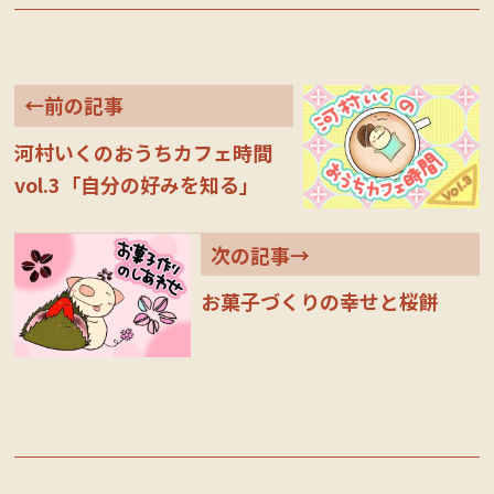
ok
r
←前の記事
河村いくのおうちカフェ時間
vol.3「自分の好みを知る」
次の記事→
お菓子づくりの幸せと桜餅