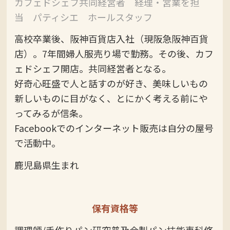
カフェドシェフ共同経営者 経理・営業を担
当 パティシエ ホールスタッフ
高校卒業後、阪神百貨店入社（現阪急阪神百貨
店）。7年間婦人服売り場で勤務。その後、カフ
ェドシェフ開店。共同経営者となる。
好奇心旺盛で人と話すのが好き、美味しいもの
新しいものに目がなく、とにかく考える前にや
ってみるが信条。
Facebookでのインターネット販売は自分の屋号
で活動中。
鹿児島県生まれ
保有資格等
調理師/手作りパン研究普及会製パン技能専科修