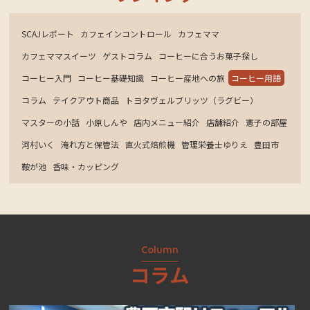
SCAJレポート
カフェインコントロール
カフェママ
カフェママスイーツ
ゲストコラム
コーヒーに合うお菓子探し
コーヒー入門
コーヒー基礎知識
コーヒー産地への旅
コーヒー用語
コラム
テイクアウト商品
トヨタヴェルブリッツ（ラグビー）
マスターの小話
小原しんや
店内メニュー紹介
店舗紹介
憲子の部屋
河村いく
淹れ方と保管法
直火式焙煎機
管理栄養士ゆりえ
豊田市
鞍が池
香味・カッピング
Column
コラム