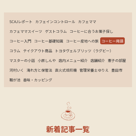
SCAJレポート
カフェインコントロール
カフェママ
カフェママスイーツ
ゲストコラム
コーヒーに合うお菓子探し
コーヒー入門
コーヒー基礎知識
コーヒー産地への旅
コーヒー用語
コラム
テイクアウト商品
トヨタヴェルブリッツ（ラグビー）
定休日カレンダー
マスターの小話
小原しんや
店内メニュー紹介
店舗紹介
憲子の部屋
河村いく
淹れ方と保管法
直火式焙煎機
管理栄養士ゆりえ
豊田市
鞍が池
香味・カッピング
新着記事一覧