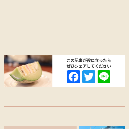
この記事が役に立ったら
ぜひシェアしてください
Fa
T
Li
ce
wi
ne
bo
tte
ok
r