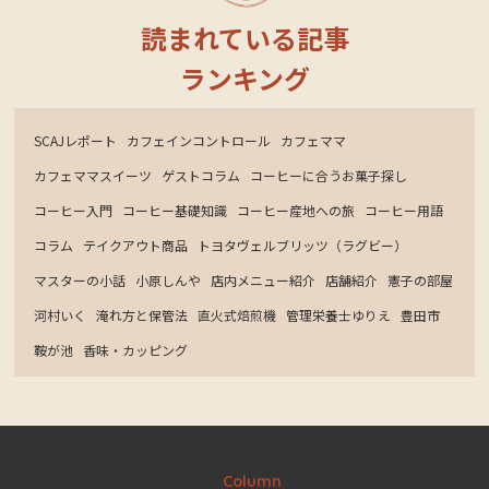
読まれている記事
ランキング
SCAJレポート
カフェインコントロール
カフェママ
カフェママスイーツ
ゲストコラム
コーヒーに合うお菓子探し
コーヒー入門
コーヒー基礎知識
コーヒー産地への旅
コーヒー用語
コラム
テイクアウト商品
トヨタヴェルブリッツ（ラグビー）
マスターの小話
小原しんや
店内メニュー紹介
店舗紹介
憲子の部屋
河村いく
淹れ方と保管法
直火式焙煎機
管理栄養士ゆりえ
豊田市
鞍が池
香味・カッピング
Column