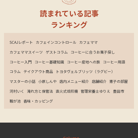
読まれている記事
ランキング
SCAJレポート
カフェインコントロール
カフェママ
カフェママスイーツ
ゲストコラム
コーヒーに合うお菓子探し
コーヒー入門
コーヒー基礎知識
コーヒー産地への旅
コーヒー用語
コラム
テイクアウト商品
トヨタヴェルブリッツ（ラグビー）
マスターの小話
小原しんや
店内メニュー紹介
店舗紹介
憲子の部屋
河村いく
淹れ方と保管法
直火式焙煎機
管理栄養士ゆりえ
豊田市
鞍が池
香味・カッピング