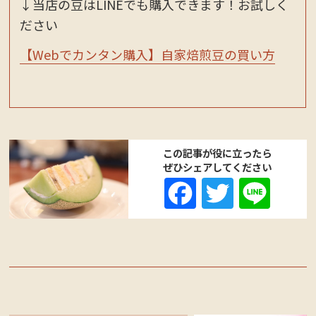
↓当店の豆はLINEでも購入できます！お試しく
ださい
【Webでカンタン購入】自家焙煎豆の買い方
この記事が役に立ったら
ぜひシェアしてください
Fa
T
Li
ce
wi
ne
bo
tte
ok
r