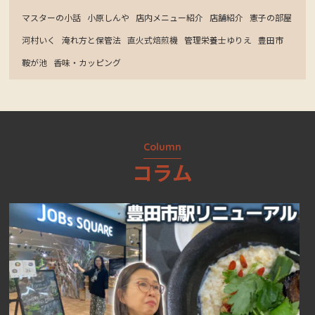
マスターの小話
小原しんや
店内メニュー紹介
店舗紹介
憲子の部屋
河村いく
淹れ方と保管法
直火式焙煎機
管理栄養士ゆりえ
豊田市
鞍が池
香味・カッピング
Column
コラム