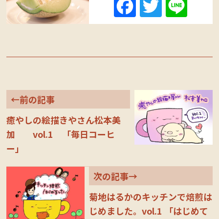
Fa
T
Li
ce
wi
ne
bo
tte
ok
r
←前の記事
癒やしの絵描きやさん松本美
加 vol.1 「毎日コーヒ
ー」
次の記事→
菊地はるかのキッチンで焙煎は
じめました。vol.1 「はじめて